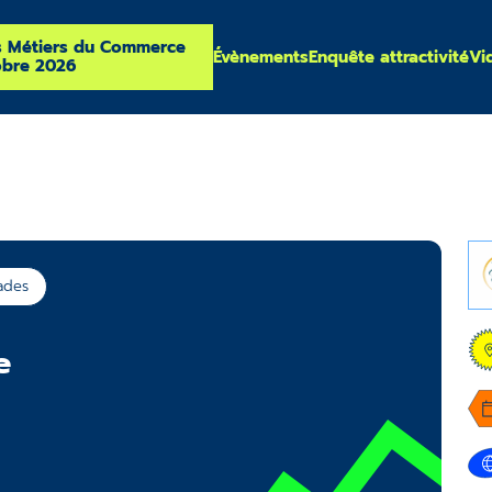
s Métiers du Commerce
Évènements
Enquête attractivité
Vi
obre 2026
ades
e