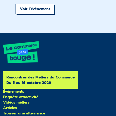
Voir l’évènement
Rencontres des Métiers du Commerce
Du 5 au 16 octobre 2026
Évènements
Enquête attractivité
Vidéos métiers
Articles
Trouver une alternance