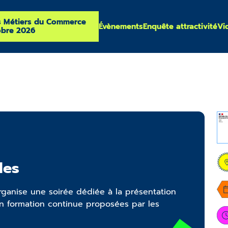
s Métiers du Commerce
Évènements
Enquête attractivité
Vi
obre 2026
les
rganise une soirée dédiée à la présentation
n formation continue proposées par les