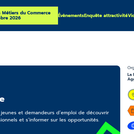
s Métiers du Commerce
Évènements
Enquête attractivité
Vi
obre 2026
Org
La 
Agg
e
x jeunes et demandeurs d’emploi de découvrir
ionnels et s’informer sur les opportunités.