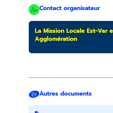
Contact organisateur
La Mission Locale Est-Var e
Agglomération
Autres documents