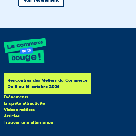
Voir l’évènement
Rencontres des Métiers du Commerce
Du 5 au 16 octobre 2026
Évènements
Enquête attractivité
Vidéos métiers
Articles
Trouver une alternance