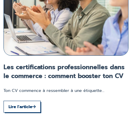
Les certifications professionnelles dans
le commerce : comment booster ton CV
Ton CV commence à ressembler à une étiquette…
T
Lire l'article
e
Ê