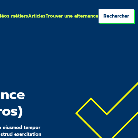
déos métiers
Articles
Trouver une alternance
Rechercher
ance
ros)
 do eiusmod tempor
strud exercitation