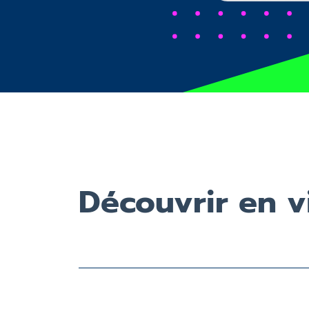
sum dolor sel
olor sel
Découvrir en v