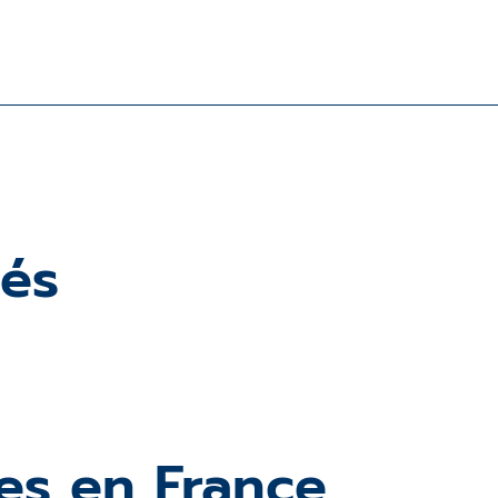
iés
es en France