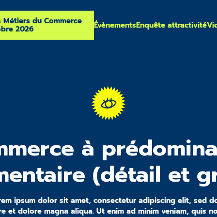
s Métiers du Commerce
Évènements
Enquête attractivité
Vi
obre 2026
merce à prédomin
mentaire (détail et g
rem ipsum dolor sit amet, consectetur adipiscing elit, sed
ore et dolore magna aliqua. Ut enim ad minim veniam, quis no